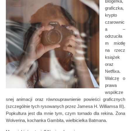
Blogerka,
graficzka,
krypto
czarownic
a –
odrzuciła
m miotłę
na rzecz
książek
oraz
Netflixa.
Walczę o
prawa
współcze
snej animacji oraz równouprawnienie powieści graficznych
(szczególnie tych rysowanych przez Jamesa H. Williamsa III).
Popkultura jest dla mnie tym, czym tornado dla rekina. Żona
Wolverina, kochanka Gambita, wielbicielka Batmana.