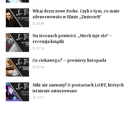
Witaj deszczowe Forks. Czyli o tym, co mnie
zdenerwowało w filmie „Zmierzch”
20:48
Na stronach powieści. „Niech żyje zło” –
recenzja książki
13:34
Co ciekawego? – premiery listopada
23:04
Nikt nie zauważy! O postaciach LGBT, których
istnienie zatuszowano
17:57