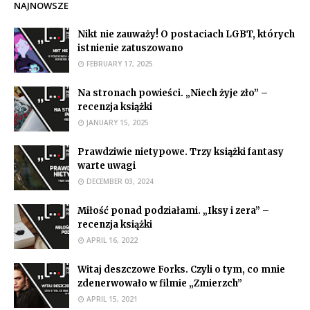
NAJNOWSZE
Nikt nie zauważy! O postaciach LGBT, których
istnienie zatuszowano
FEBRUARY 17, 2025
Na stronach powieści. „Niech żyje zło” –
recenzja książki
JANUARY 15, 2025
Prawdziwie nietypowe. Trzy książki fantasy
warte uwagi
DECEMBER 03, 2024
Miłość ponad podziałami. „Iksy i zera” –
recenzja książki
APRIL 16, 2022
Witaj deszczowe Forks. Czyli o tym, co mnie
zdenerwowało w filmie „Zmierzch”
APRIL 15, 2021